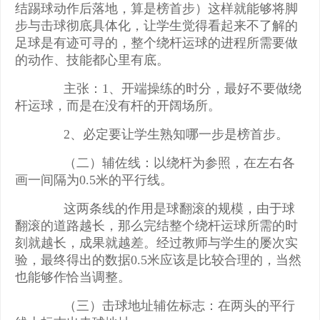
结踢球动作后落地，算是榜首步）这样就能够将脚
步与击球彻底具体化，让学生觉得看起来不了解的
足球是有迹可寻的，整个绕杆运球的进程所需要做
的动作、技能都心里有底。
主张：1、开端操练的时分，最好不要做绕
杆运球，而是在没有杆的开阔场所。
2、必定要让学生熟知哪一步是榜首步。
（二）辅佐线：以绕杆为参照，在左右各
画一间隔为0.5米的平行线。
这两条线的作用是球翻滚的规模，由于球
翻滚的道路越长，那么完结整个绕杆运球所需的时
刻就越长，成果就越差。经过教师与学生的屡次实
验，最终得出的数据0.5米应该是比较合理的，当然
也能够作恰当调整。
（三）击球地址辅佐标志：在两头的平行