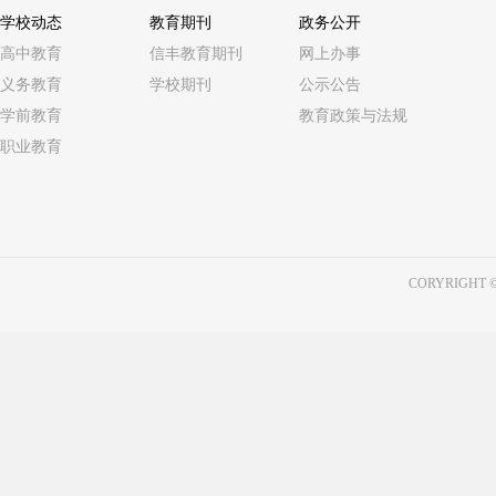
记“六不准”。1、不准私自下水游泳；
或是闭着眼睛，头发可能盖在额头或眼
学校动态
教育期刊
政务公开
准在无家长或老师带队的情况下游泳；
有的孩子头可能前倾。6.看起来像在
高中教育
信丰教育期刊
网上办事
准到无安全设施、无救护人员的水域
询问无反应、眼神涣散，就需要立刻伸
义务教育
学校期刊
公示公告
水施救。溺水了如何自救？幼儿溺水如
有人溺水，第一时间要大声呼叫，找大
学前教育
教育政策与法规
时立即呼救。2.放松全身，让身体飘
多个同伴在一起，要派出一人去寻求
水，防止体力丧失，等待救援。 3.
职业教育
要有心理压力，更不能因害怕而隐瞒
时，可将手掌向下压。4.如果在水中
道，耽误了宝贵的救授时间。2.寻找
如周围无人，可深吸一口气潜入水中
木板等；如果没有漂浮物，也可以在书
扳，以解除抽筋。珍爱生命，预防溺
找竹竿、树枝等递给落水者，也可以
责、密切配合、齐抓共管。幼儿园呼
趴在地上降低重心，以免被拉入水中。
你我做起，从身边做起，家园联手，
CORYRIGHT ©
有足够的能力下水救溺水者，干万不
障幼儿平安健康成长而努力。
剧。5.不能手拉手施救。落水者力大
造成连环溺水的悲剧。溺水了如何自救
大的恐惧，拼命挣扎或将手上举会使
蹬掉，等待救援，不要慌乱；若身边
有人应立即求救。2.放松身体如果周
采取仰卧位，使头部向后、口鼻部可
水，不要惊慌，保存体力，等待救援