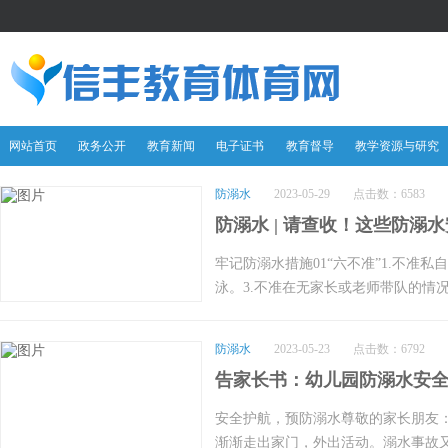
网站首页
政务公开
教育新闻
电子证书
教育督导
教学资源与研究
防溺水
2023-05-29
点击数：6583
防溺水 | 请查收！这些防溺
牢记防溺水措施01“六不准”1.不准
泳。3.不准在无家长或老师带队的情
泳。5.不准到无安全设施、无救护人
擅自下水施救。02“二会”1.发生险
防溺水
2023-05-23
点击数：6792
的自护、自救方法。四知8要点家长
告家长书：幼儿园防溺水安
缸、浴盆或开放的水源边。家长与儿
疏忽。以下四知8要点，家长们要牢记!
安全护航，预防溺水尊敬的家长朋友：
游泳，家长时刻看护。2.坚持让孩子
渐渐走出家门，外出活动。溺水事故