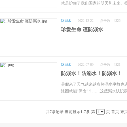
警醒。幼儿溺水后的急救方法孩子水
就是护住了我们国家的明天和未来。
水性好的切勿以为自己会游泳在水中
子的监护，时刻关注孩子的去向，经
其从河里或塘里救上岸！若儿童是溺
必须切实承担起监护职责，加强监管
能快速自救或正确施救呢？戳下图了
防意外事故的发生。来源：健康中国
托起或拉住他的胸部，使其面部露出
耍！让孩子远离溺水之殇！预防溺水
防溺水
2022-12-22
点击数：4326
如何实施急救？1、救上岸后，应立
以“十个一”为主题的警示宣传教育活
通。抢救者一腿跪地，另一腿屈起，
珍爱生命 谨防溺水
会、出一期防溺水专题黑板报、开一
头足下垂。然后颤动大腿或压儿童背
家访工作、举办一次防溺水主题（演
同时还必须用手清除溺水儿童的咽部
一封防溺水告家长书、开展一次辖区
通。注意清水的时间不宜长，以免延
板、组建一支防溺水志愿服务团队、
刚停止的溺水者，迅速进行口对口（
下学途经水域、 家长外出务工、孤儿
摩。4、经现场初步抢救，若溺水者
要求传达到每一个老师、每一名学生及
防溺水
2022-07-09
点击数：4821
下热茶水或其它汤汁后静卧。5、仍
水库、池塘、河流等危险水域时，看
防溺水！防溺水！防溺水！
单位继续进行复苏处理及预防性治疗。
子离开，您的这一善举或许在无形中
者时，第一时间应大声呼救，寻求周边
暑假来了天气越来越炎热溺水事故也
福！防溺水从你我身边的一点一滴做
盲目下水施救。2.可将竹竿递给落水
泳圈就能“保命”？……这些溺水认识
趴在地上，降低重心，以免被拖入水中
拾、抓鱼虾2.盲目下水或盲目施救3.未
圈、木块等漂浮物，可以抛给溺水者，
他身体原因等如何鉴别溺水？真实的
竿、漂浮物等，可脱下衣服连接在一
腾、大声呼救”。当发现孩子在水中
共7条记录 当前显示1-7条 第
页 首页 末
上，确保自身安全。幼儿牢记篇“六不
了。1.突然安静无声，嘴没入水中。
责，时刻把孩子的安全教育放到首位
动。3.在水中直立、不能踢腿，往往挣